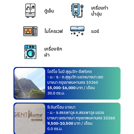
เครื่องทำ
ตู้เย็น
น้ำอุ่น
ไมโครเวฟ
แอร์
เครื่องซัก
ผ้า
ไอดีโอ โมบิ สุขุมวิท-อีสท์เกต
- ม.- ซ.- ถ.สุขุมวิท แขวงบางนา เขต
บางนา กรุงเทพมหานคร 10260
15,000-16,000
บาท / เดือน
30.0 ตร.ม.
รีเจ้นท์โฮม บางนา
- ม.- ซ.สรรพาวุธ ถ.สรรพาวุธ แขวง
บางนา เขตบางนา กรุงเทพมหานคร 10260
9,500-10,500
บาท / เดือน
0.0 ตร.ม.