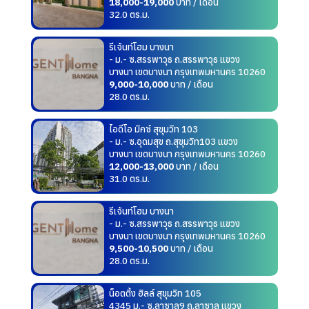
18,000-19,000
บาท / เดือน
32.0 ตร.ม.
รีเจ้นท์โฮม บางนา
- ม.- ซ.สรรพาวุธ ถ.สรรพาวุธ แขวง
บางนา เขตบางนา กรุงเทพมหานคร 10260
9,000-10,000
บาท / เดือน
28.0 ตร.ม.
ไอดีโอ มิกซ์ สุขุมวิท 103
- ม.- ซ.อุดมสุข ถ.สุขุมวิท103 แขวง
บางนา เขตบางนา กรุงเทพมหานคร 10260
12,000-13,000
บาท / เดือน
31.0 ตร.ม.
รีเจ้นท์โฮม บางนา
- ม.- ซ.สรรพาวุธ ถ.สรรพาวุธ แขวง
บางนา เขตบางนา กรุงเทพมหานคร 10260
9,500-10,500
บาท / เดือน
28.0 ตร.ม.
น็อตติ้ง ฮิลล์ สุขุมวิท 105
4345 ม.- ซ.ลาซาล9 ถ.ลาซาล แขวง