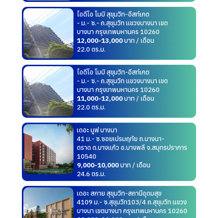
ไอดีโอ โมบิ สุขุมวิท-อีสท์เกต
- ม.- ซ.- ถ.สุขุมวิท แขวงบางนา เขต
บางนา กรุงเทพมหานคร 10260
12,000-13,000
บาท / เดือน
22.0 ตร.ม.
ไอดีโอ โมบิ สุขุมวิท-อีสท์เกต
- ม.- ซ.- ถ.สุขุมวิท แขวงบางนา เขต
บางนา กรุงเทพมหานคร 10260
11,000-12,000
บาท / เดือน
22.0 ตร.ม.
เดอะ มูฟ บางนา
41 ม.- ซ.ซอยเปรมฤทัย ถ.บางนา-
ตราด ต.บางแก้ว อ.บางพลี จ.สมุทรปราการ
10540
9,000-10,000
บาท / เดือน
24.6 ตร.ม.
เดอะ สกาย สุขุมวิท-สถานีอุดมสุข
4109 ม.- ซ.สุขุมวิท103/4 ถ.สุขุมวิท แขวง
บางนา เขตบางนา กรุงเทพมหานคร 10260