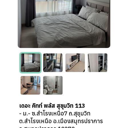
เดอะ คิทท์ พลัส สุขุมวิท 113
- ม.- ซ.สำโรงเหนือ7 ถ.สุขุมวิท
ต.สำโรงเหนือ อ.เมืองสมุทรปราการ