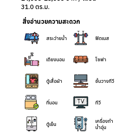
31.0 ตร.ม.
สิ่งอำนวยความสะดวก
สระว่ายน้ำ
ฟิตเนส
เตียงนอน
โซฟา
ตู้เสื้อผ้า
ชั้นวางทีวี
ที่นอน
ทีวี
เครื่องทำ
ตู้เย็น
น้ำอุ่น