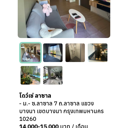
โดว์เช่ ลาซาล
- ม.- ซ.ลาซาล 7 ถ.ลาซาล แขวง
บางนา เขตบางนา กรุงเทพมหานคร
10260
14,000-15,000
บาท / เดือน