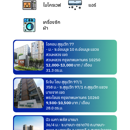
ไมโครเวฟ
แอร์
เครื่องซัก
ผ้า
ไอคอน สุขุมวิท 77
- ม.- ซ.อ่อนนุช 10 ถ.อ่อนนุช แขวง
สวนหลวง เขต
สวนหลวง กรุงเทพมหานคร 10250
12,000-13,000
บาท / เดือน
31.3 ตร.ม.
รีเจ้น โฮม สุขุมวิท 97/1
358 ม.- ซ.สุขุมวิท 97/1 ถ.สุขุมวิท แขวง
บางจาก เขต
พระโขนง กรุงเทพมหานคร 10260
9,500-10,500
บาท / เดือน
28.0 ตร.ม.
นิว เมกา พลัส บางนา
36/4 ม.- ซ.บางนา-ตราด70 ถ.บางนา-
ตราด ต.บางแก้ว อ.บางพลี จ.สมุทรปราการ