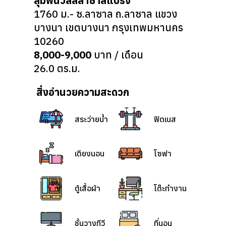
ลุมพินีวิลล์ลาซาลแบริ่ง
1760 ม.- ซ.ลาซาล ถ.ลาซาล แขวง
บางนา เขตบางนา กรุงเทพมหานคร
10260
8,000-9,000
บาท / เดือน
26.0 ตร.ม.
สิ่งอำนวยความสะดวก
สระว่ายน้ำ
ฟิตเนส
เตียงนอน
โซฟา
ตู้เสื้อผ้า
โต๊ะทำงาน
ชั้นวางทีวี
ที่นอน