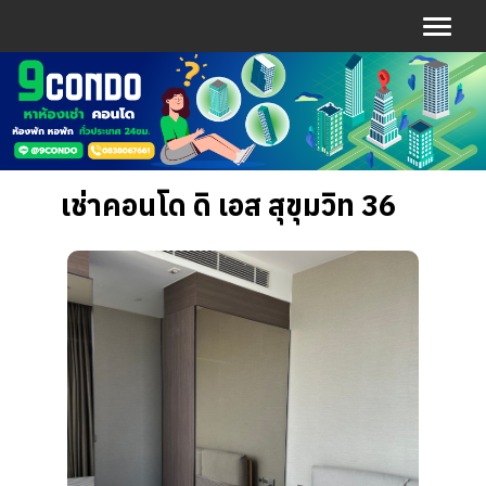
เช่าคอนโด ดิ เอส สุขุมวิท 36